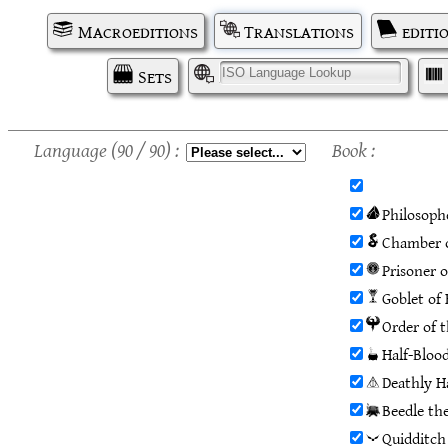
Macroeditions
Translations
editi
Sets
I
Language
(90 / 90)
Book
Philosoph
Chamber o
Prisoner 
Goblet of 
Order of 
Half-Bloo
Deathly H
Beedle th
Quidditch