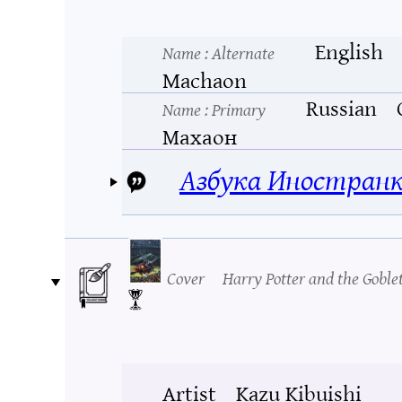
English
Name
: Alternate
Machaon
Russian
Name
: Primary
Махаон
Азбука Иностранк
Cover
Harry Potter and the Goblet
Artist
Kazu Kibuishi