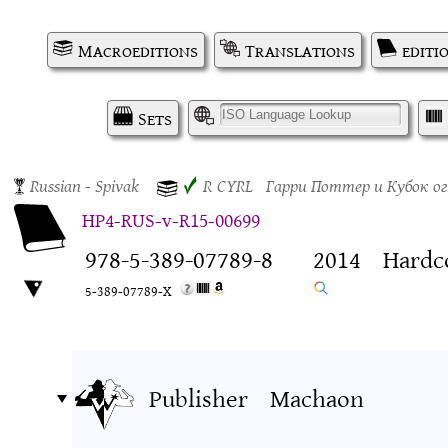
Macroeditions
Translations
editi
Sets
I
Russian
- Spivak
✓
R
CYRL
Гарри Поттер и Кубок о
HP4-RUS-v-R15-00699
978-5-389-07789-8
2014
Hardc
5-389-07789-X
Publisher
Machaon