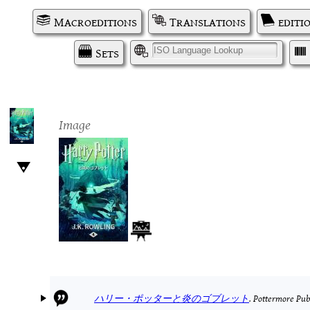
Macroeditions
Translations
editi
Sets
I
Image
ハリー・ポッターと炎のゴブレット
.
Pottermore Pub