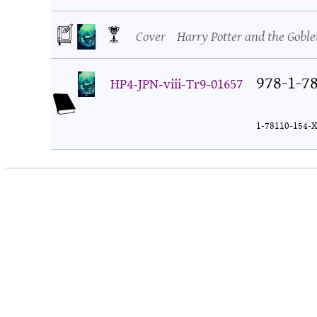
Cover
Harry Potter and the Goblet
978-1-7
HP4-JPN-viii-Tr9-01657
1-78110-154-