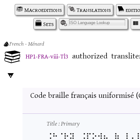
Macroeditions
Translations
editi
Sets
I
French
- Ménard
authorized
translite
HP1-FRA-viii-Tl3
Code braille français uniformisé 
Title
: Primary
⠨⠓⠈⠗⠽⠀⠨⠏⠕⠺⠦⠀⠷⠀⠇⠄